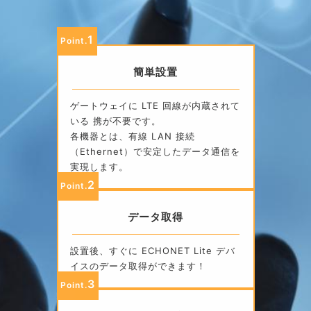
1
Point.
簡単設置
ゲートウェイに LTE 回線が内蔵されて
いる 携が不要です。
各機器とは、有線 LAN 接続
（Ethernet）で安定したデータ通信を
実現します。
2
Point.
データ取得
設置後、すぐに ECHONET Lite デバ
イスのデータ取得ができます！
3
Point.