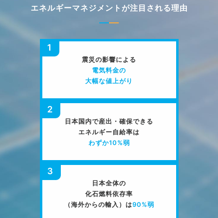
エネルギーマネジメントが注目される理由​
1
震災の影響による
電気料金の
大幅な値上がり
2
日本国内で産出・確保できる
エネルギー自給率は
わずか10%弱
3
日本全体の
化石燃料依存率
（海外からの輸入）は
90%弱