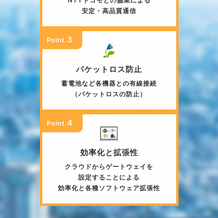
NTTドコモとの協業による
安定・高品質通信
3
Point.
パケットロス防止
蓄電池など各機器との有線接続​
（パケットロスの防止）
4
Point.
効率化と拡張性
クラウドからゲートウェイを
設定することによる
効率化と各種ソフトウェア拡張性